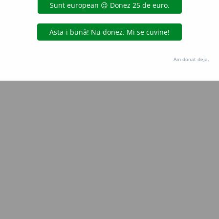
Copyright © 2004-2026 dexonline (https://dexonline.ro)
area datelor de pe acest site, inclusiv prin orice metode de extragere automată (web s
dul nostru prealabil scris, cu excepția seturilor de date oferite oficial spre utilizare pub
Am donat deja.
licență
confidențialitate
găzduit de
Hosterion