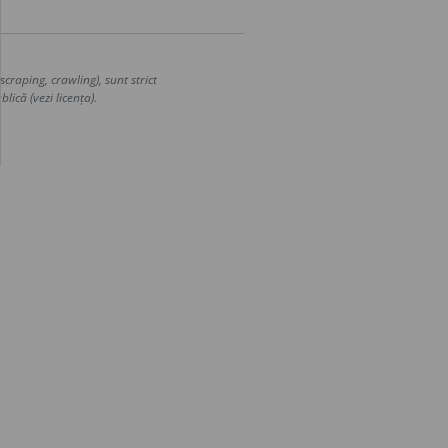
craping, crawling), sunt strict
lică (vezi licența).