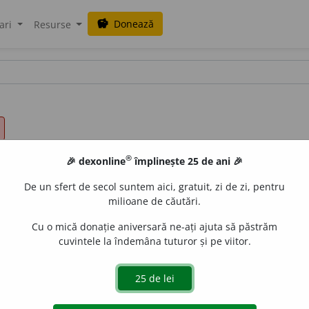
Donează
savings
ari
Resurse
®
🎉 dexonline
împlinește 25 de ani 🎉
De un sfert de secol suntem aici, gratuit, zi de zi, pentru
milioane de căutări.
Cu o mică donație aniversară ne-ați ajuta să păstrăm
cuvintele la îndemâna tuturor și pe viitor.
ie (pe lîngă cineva) în vederea obținerii unui anumit rezulta
aGellner
acțiuni