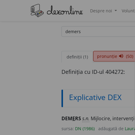
Despre noi
Volunt
®
pronunție
(50)
volume_up
definiții (1)
Definiția cu ID-ul 404272:
Explicative DEX
DEM
E
RS
s.n.
Mijlocire, intervenț
sursa:
DN (1986)
adăugată de
Laur