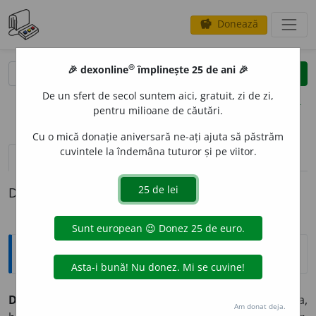
Donează
savings
®
®
🎉 dexonline
împlinește 25 de ani 🎉
caută
clear
search
De un sfert de secol suntem aici, gratuit, zi de zi,
opțiuni
pentru milioane de căutări.
Cu o mică donație aniversară ne-ați ajuta să păstrăm
cuvintele la îndemâna tuturor și pe viitor.
definiții (1)
Definiția cu ID-ul 857050:
Explicative DEX
DELAPID
A
,
delapidez,
vb.
I.
Tranz.
A sustrage, a fura,
Am donat deja.