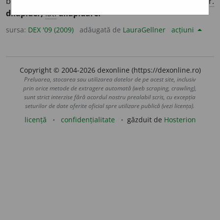
bani sau alte bunuri din avutul statului. – Din
fr.
dilapider,
lat.
dilapidare.
sursa:
DEX '09 (2009)
adăugată de
LauraGellner
acțiuni
Copyright © 2004-2026 dexonline (https://dexonline.ro)
Preluarea, stocarea sau utilizarea datelor de pe acest site, inclusiv
prin orice metode de extragere automată (web scraping, crawling),
sunt strict interzise fără acordul nostru prealabil scris, cu excepția
seturilor de date oferite oficial spre utilizare publică (vezi licența).
licență
confidențialitate
găzduit de
Hosterion