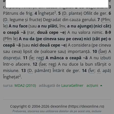
digir~
/
Pl:
~
a
ți, ~e
/
E:
degera
]
1
(
D.
ființe sau părți ale
corpului) Amorțit din cauza frigului.
2
Cu degerături.
3
2
Pătruns de frig.
4
Înghețat
.
5
(
D.
plante) Ofilit de ger.
6
(
D.
legume și fructe) Degradat din cauza gerului.
7
(
Pfm
;
îe
)
A nu face
(sau
a nu plăti,
înv
,
a nu ajunge) (nici cât)
o ceapă ~ă
(rar,
două cepe ~e
) A nu valora nimic.
8-9
(
Pfm
îe
)
A nu da (pe cineva sau pe ceva) nici (cât pe) o
ceapă ~ă
(sau
nici două cepe ~e
) A considera (pe cineva
sau ceva) lipsit de (valoare sau) importanță.
10
(
Îae
) A
disprețui.
11
(
Îe
;
reg
)
A mânca o ceapă ~ă
A nu izbuti
într-o afacere.
12
(
Îae
;
reg
) A nu duce la bun sfârșit o
misiune.
13
(
D.
pământ) Întărit de ger.
14
(
Îvr
;
d.
apă)
2
Înghețat
.
sursa:
MDA2 (2010)
adăugată de
LauraGellner
acțiuni
Copyright © 2004-2026 dexonline (https://dexonline.ro)
Preluarea, stocarea sau utilizarea datelor de pe acest site, inclusiv