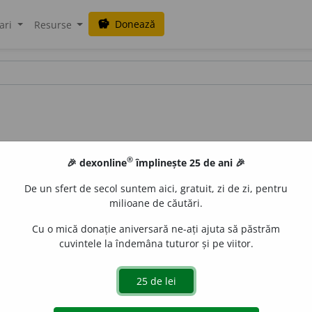
Donează
savings
ari
Resurse
®
🎉 dexonline
împlinește 25 de ani 🎉
De un sfert de secol suntem aici, gratuit, zi de zi, pentru
milioane de căutări.
Cu o mică donație aniversară ne-ați ajuta să păstrăm
cuvintele la îndemâna tuturor și pe viitor.
gel
i
fică
de
siveco
acțiuni