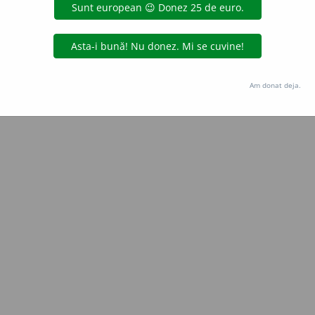
Copyright © 2004-2026 dexonline (https://dexonline.ro)
area datelor de pe acest site, inclusiv prin orice metode de extragere automată (web s
dul nostru prealabil scris, cu excepția seturilor de date oferite oficial spre utilizare pub
Am donat deja.
licență
confidențialitate
găzduit de
Hosterion