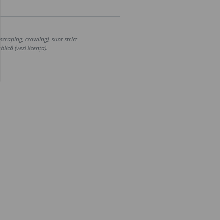
craping, crawling), sunt strict
lică (vezi licența).