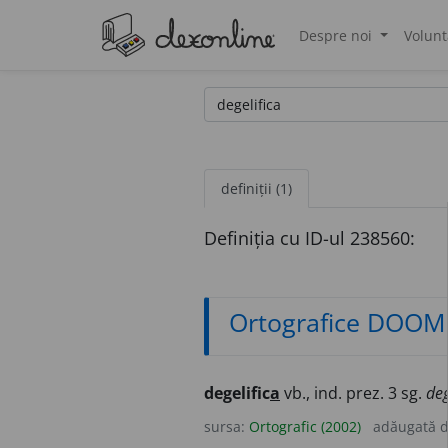
Despre noi
Volunt
®
definiții (1)
Definiția cu ID-ul 238560:
Ortografice DOOM
degelific
a
vb., ind. prez. 3 sg.
de
sursa:
Ortografic (2002)
adăugată 