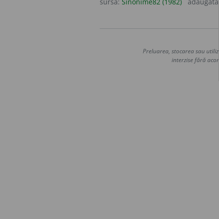
sursa:
Sinonime82 (1982)
adăugată
Preluarea, stocarea sau utiliz
interzise fără acor