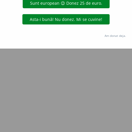
 de
LauraGellner
acțiuni
Copyright © 2004-2026 dexonline (https://dexonline.ro)
area datelor de pe acest site, inclusiv prin orice metode de extragere automată (web s
Am donat deja.
dul nostru prealabil scris, cu excepția seturilor de date oferite oficial spre utilizare pub
licență
confidențialitate
găzduit de
Hosterion