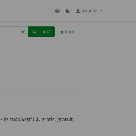
Anonim
language
dark_mode
person
caută
opțiuni
clear
search
(~ te străduiești.)
2.
gratis, gratuit,