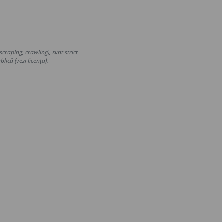
craping, crawling), sunt strict
lică (vezi licența).