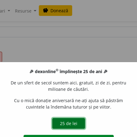
Donează
savings
ari
Resurse
®
🎉 dexonline
împlinește 25 de ani 🎉
De un sfert de secol suntem aici, gratuit, zi de zi, pentru
milioane de căutări.
Cu o mică donație aniversară ne-ați ajuta să păstrăm
cuvintele la îndemâna tuturor și pe viitor.
, (
înv.
și
pop.
) ge
a
ba, s
u
rda, (
Transilv.
) h
e
ba, (
înv.
) înd
a
rn.
u.)