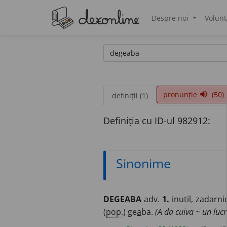
Despre noi
Volunt
®
pronunție
(50)
volume_up
definiții (1)
Definiția cu ID-ul 982912:
Sinonime
DEGE
A
BA
adv.
1.
inutil, zadarnic
(
pop.
) ge
a
ba.
(A da cuiva ~ un lucr