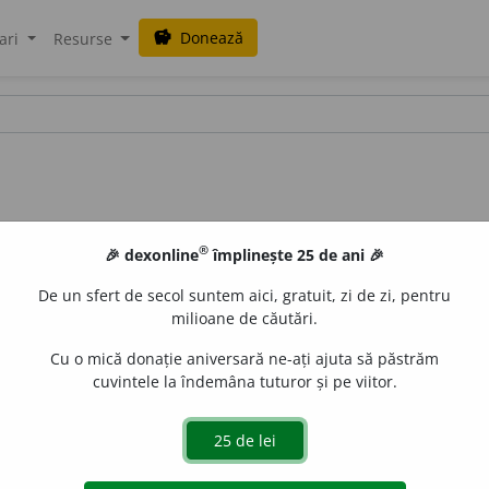
Donează
savings
ari
Resurse
®
🎉 dexonline
împlinește 25 de ani 🎉
De un sfert de secol suntem aici, gratuit, zi de zi, pentru
milioane de căutări.
Cu o mică donație aniversară ne-ați ajuta să păstrăm
cuvintele la îndemâna tuturor și pe viitor.
uraGellner
acțiuni