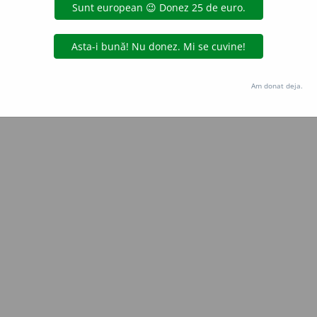
Copyright © 2004-2026 dexonline (https://dexonline.ro)
area datelor de pe acest site, inclusiv prin orice metode de extragere automată (web s
dul nostru prealabil scris, cu excepția seturilor de date oferite oficial spre utilizare pub
Am donat deja.
licență
confidențialitate
găzduit de
Hosterion