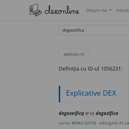
Despre noi
Volunt
®
definiții (1)
Definiția cu ID-ul 1056231:
Explicative DEX
degazeific
a
vt
vz
degazifica
sursa:
MDA2 (2010)
adăugată de
La