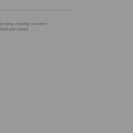
craping, crawling), sunt strict
lică (vezi licența).