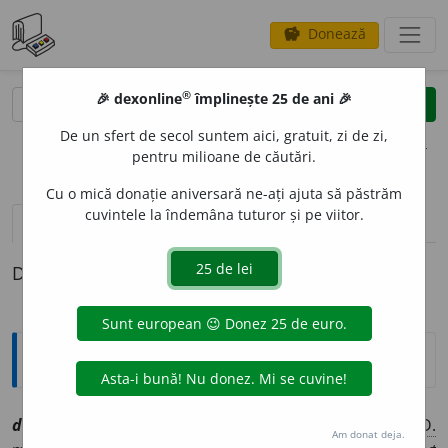
Donează
savings
®
®
🎉 dexonline
împlinește 25 de ani 🎉
caută
clear
search
De un sfert de secol suntem aici, gratuit, zi de zi,
opțiuni
pentru milioane de căutări.
Cu o mică donație aniversară ne-ați ajuta să păstrăm
cuvintele la îndemâna tuturor și pe viitor.
definiții (1)
Definiția cu ID-ul 1055807:
Explicative DEX
defect
a
[
At:
MIRONESCU, S. 84 /
Pzi:
~t
e
z
/
E:
defect
] (
D.
Am donat deja.