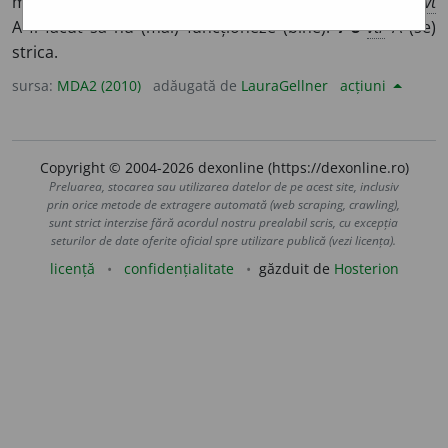
mașini, aparate)
1-3
vr
A nu (mai) funcționa (bine).
4-6
vt
A fi făcut să nu (mai) funcționeze (bine).
7-8
vtr
A (se)
strica.
sursa:
MDA2 (2010)
adăugată de
LauraGellner
acțiuni
Copyright © 2004-2026 dexonline (https://dexonline.ro)
Preluarea, stocarea sau utilizarea datelor de pe acest site, inclusiv
prin orice metode de extragere automată (web scraping, crawling),
sunt strict interzise fără acordul nostru prealabil scris, cu excepția
seturilor de date oferite oficial spre utilizare publică (vezi licența).
licență
confidențialitate
găzduit de
Hosterion