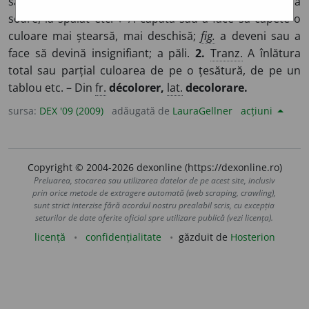
sau a face să-și piardă culoarea în urma expunerii la
soare, la spălat etc. ♦ A căpăta sau a face să capete o
culoare mai ștearsă, mai deschisă;
fig.
a deveni sau a
face să devină insignifiant; a păli.
2.
Tranz.
A înlătura
total sau parțial culoarea de pe o țesătură, de pe un
tablou etc. – Din
fr.
décolorer,
lat.
decolorare.
sursa:
DEX '09 (2009)
adăugată de
LauraGellner
acțiuni
Copyright © 2004-2026 dexonline (https://dexonline.ro)
Preluarea, stocarea sau utilizarea datelor de pe acest site, inclusiv
prin orice metode de extragere automată (web scraping, crawling),
sunt strict interzise fără acordul nostru prealabil scris, cu excepția
seturilor de date oferite oficial spre utilizare publică (vezi licența).
licență
confidențialitate
găzduit de
Hosterion