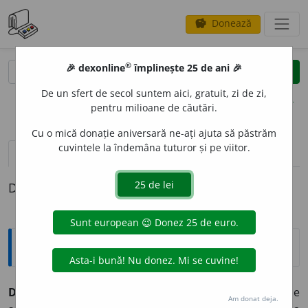
Donează
savings
®
®
🎉 dexonline
împlinește 25 de ani 🎉
caută
clear
search
De un sfert de secol suntem aici, gratuit, zi de zi,
opțiuni
pentru milioane de căutări.
Cu o mică donație aniversară ne-ați ajuta să păstrăm
cuvintele la îndemâna tuturor și pe viitor.
pronunție
(1)
volume_up
definiții (1)
Definiția cu ID-ul 856506:
Explicative DEX
DECOLOR
A
,
decolorez,
vb.
I.
1.
Refl.
și
tranz.
A-și pierde
Am donat deja.