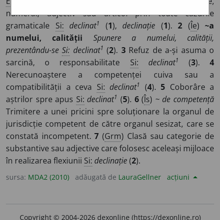
E:
declina
]
1
(
Grm
) Trecere a unui substantiv, pronume,
numeral, adjectiv sau articol prin toate cazurile
1
gramaticale
Si:
declinat
(
1
),
declinație
(
1
).
2
(
Îe
)
~a
numelui, calității
Spunere a numelui, calității,
1
prezentându-se
Si:
declinat
(
2
).
3
Refuz de a-și asuma o
1
sarcină, o responsabilitate
Si:
declinat
(
3
).
4
Nerecunoaștere a competenței cuiva sau a
1
compatibilității a ceva
Si:
declinat
(
4
).
5
Coborâre a
1
aștrilor spre apus
Si:
declinat
(
5
).
6
(
Îs
)
~ de competență
Trimitere a unei pricini spre soluționare la organul de
jurisdicție competent de către organul sesizat, care se
constată incompetent.
7
(
Grm
) Clasă sau categorie de
substantive sau adjective care folosesc aceleași mijloace
în realizarea flexiunii
Si:
declinație
(
2
).
sursa:
MDA2 (2010)
adăugată de
LauraGellner
acțiuni
Copyright © 2004-2026 dexonline (https://dexonline.ro)