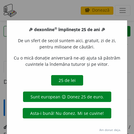
Donează
savings
®
®
🎉 dexonline
împlinește 25 de ani 🎉
caută
clear
search
De un sfert de secol suntem aici, gratuit, zi de zi,
opțiuni
pentru milioane de căutări.
Cu o mică donație aniversară ne-ați ajuta să păstrăm
cuvintele la îndemâna tuturor și pe viitor.
pronunție
(2)
volume_up
definiții (1)
Definiția cu ID-ul 1055015:
Explicative DEX
declin
a
re
sf
[
At:
HELIADE, PARALELISM, I, 64/4 /
Pl:
~n
ă
ri
/
Am donat deja.