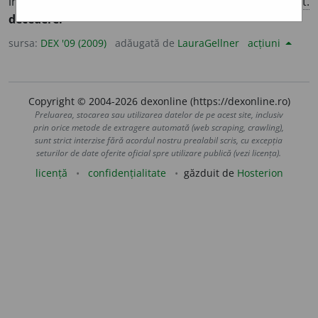
înceta din viață; a muri, a răposa. – Din
fr.
décéder,
lat.
decedere.
sursa:
DEX '09 (2009)
adăugată de
LauraGellner
acțiuni
Copyright © 2004-2026 dexonline (https://dexonline.ro)
Preluarea, stocarea sau utilizarea datelor de pe acest site, inclusiv
prin orice metode de extragere automată (web scraping, crawling),
sunt strict interzise fără acordul nostru prealabil scris, cu excepția
seturilor de date oferite oficial spre utilizare publică (vezi licența).
licență
confidențialitate
găzduit de
Hosterion