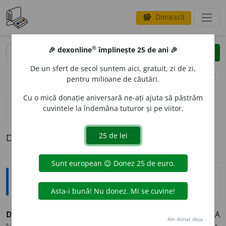
Donează
savings
®
®
🎉 dexonline
împlinește 25 de ani 🎉
caută
clear
search
De un sfert de secol suntem aici, gratuit, zi de zi,
opțiuni
pentru milioane de căutări.
Cu o mică donație aniversară ne-ați ajuta să păstrăm
cuvintele la îndemâna tuturor și pe viitor.
pronunție
(1)
volume_up
definiții (1)
Definiția cu ID-ul 856182:
Explicative DEX
DECED
A
,
decedez,
vb.
I.
Intranz.
(Despre oameni) A
Am donat deja.