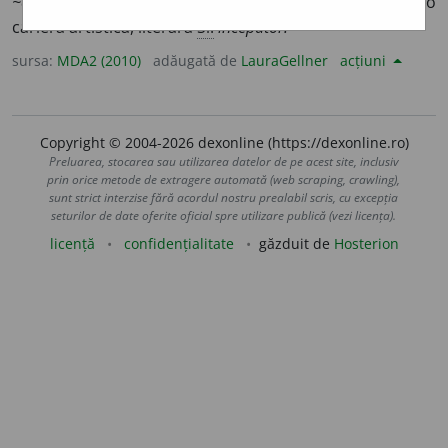
~e
/
E:
fr
débutant
] Persoană care debutează într-o
carieră artistică, literară
Si:
începător.
sursa:
MDA2 (2010)
adăugată de
LauraGellner
acțiuni
Copyright © 2004-2026 dexonline (https://dexonline.ro)
Preluarea, stocarea sau utilizarea datelor de pe acest site, inclusiv
prin orice metode de extragere automată (web scraping, crawling),
sunt strict interzise fără acordul nostru prealabil scris, cu excepția
seturilor de date oferite oficial spre utilizare publică (vezi licența).
licență
confidențialitate
găzduit de
Hosterion