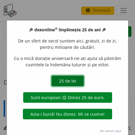
Donează
savings
®
®
🎉 dexonline
împlinește 25 de ani 🎉
caută
clear
search
De un sfert de secol suntem aici, gratuit, zi de zi,
opțiuni
pentru milioane de căutări.
Cu o mică donație aniversară ne-ați ajuta să păstrăm
cuvintele la îndemâna tuturor și pe viitor.
pronunție
(16)
volume_up
definiții (1)
Definiția cu ID-ul 1054532:
Explicative DEX
debut
a
nt, ~ă
smf
[
At:
MACEDONSCHI, O. IV, 3 /
Pl:
~nți,
Am donat deja.