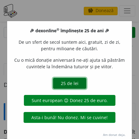
Donează
savings
®
®
🎉 dexonline
împlinește 25 de ani 🎉
caută
clear
search
De un sfert de secol suntem aici, gratuit, zi de zi,
opțiuni
pentru milioane de căutări.
Cu o mică donație aniversară ne-ați ajuta să păstrăm
cuvintele la îndemâna tuturor și pe viitor.
pronunție
(50)
volume_up
definiții (1)
Definiția cu ID-ul 895607:
Explicative DEX
DEAL,
dealuri,
s. n.
1.
Formă de relief mai mică decît
Am donat deja.