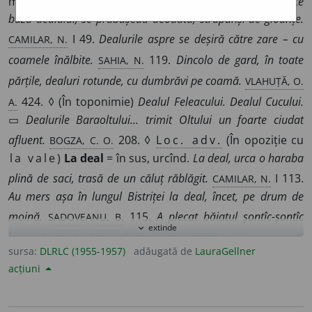
muntele dar mai mare decît movila.
Unii, izbutind să urce
buza dealului, se prăbușeau deodată, străpunși de gloanțe.
CAMILAR, N.
I 49.
Dealurile aspre se deșiră către zare – cu
SAHIA, N.
coamele înălbite.
119.
Dincolo de gard, în toate
VLAHUȚĂ, O.
părțile, dealuri rotunde, cu dumbrăvi pe coamă.
A.
424. ◊ (În toponimie)
Dealul Feleacului. Dealul Cucului.
▭
Dealurile Baraoltului... trimit Oltului un foarte ciudat
BOGZA, C. O.
afluent.
208. ◊
Loc. adv.
(În opoziție cu
la vale
)
La deal
= în sus, urcînd.
La deal, urca o haraba
CAMILAR, N.
plină de saci, trasă de un căluț răblăgit.
I 113.
Au mers așa în lungul Bistriței la deal, încet, pe drum de
SADOVEANU, B.
moină.
115.
A plecat băiatul șontîc-șontîc
extinde
expand_more
CARAGIALE,
înapoi la deal, către asfințit, unde scăpăta luna.
sursa:
DLRLC (1955-1957)
adăugată de
LauraGellner
P.
62. ◊
Loc. prep.
(În opoziție cu
în jos de...
)
acțiuni
(De) la deal de...
= mai sus de..., în sus de..., din sus de...
Au adus vătăjeii și feciorii cu nepusă-masă pe oameni – și i-
au pus să are pe-o bucată de loc gunoios, la deal de tîrg.