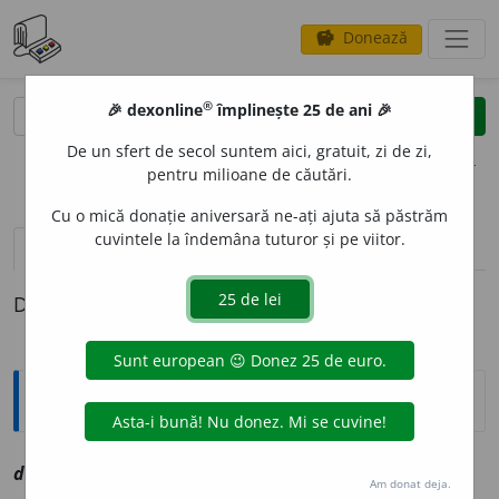
Donează
savings
®
®
🎉 dexonline
împlinește 25 de ani 🎉
caută
clear
search
De un sfert de secol suntem aici, gratuit, zi de zi,
opțiuni
pentru milioane de căutări.
Cu o mică donație aniversară ne-ați ajuta să păstrăm
cuvintele la îndemâna tuturor și pe viitor.
definiții (1)
Definiția cu ID-ul 1054303:
Explicative DEX
deage
a
ba
av
vz
degeaba
Am donat deja.