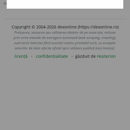
sursa:
MDA2 (2010)
adăugată de
LauraGellner
acțiuni
Copyright © 2004-2026 dexonline (https://dexonline.ro)
Preluarea, stocarea sau utilizarea datelor de pe acest site, inclusiv
prin orice metode de extragere automată (web scraping, crawling),
sunt strict interzise fără acordul nostru prealabil scris, cu excepția
seturilor de date oferite oficial spre utilizare publică (vezi licența).
licență
confidențialitate
găzduit de
Hosterion