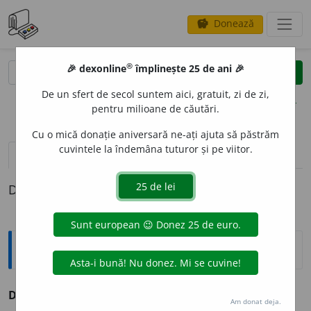
Donează
savings
®
®
🎉 dexonline
împlinește 25 de ani 🎉
caută
clear
search
De un sfert de secol suntem aici, gratuit, zi de zi,
opțiuni
pentru milioane de căutări.
Cu o mică donație aniversară ne-ați ajuta să păstrăm
cuvintele la îndemâna tuturor și pe viitor.
definiții (1)
Definiția cu ID-ul 895199:
Explicative DEX
DASCAL
E
CI
s. m.
v.
dăscălici.
Am donat deja.