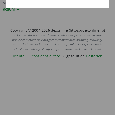
sursa:
DLRLC (1955-1957)
adăugată de
LauraGellner
acțiuni
Copyright © 2004-2026 dexonline (https://dexonline.ro)
Preluarea, stocarea sau utilizarea datelor de pe acest site, inclusiv
prin orice metode de extragere automată (web scraping, crawling),
sunt strict interzise fără acordul nostru prealabil scris, cu excepția
seturilor de date oferite oficial spre utilizare publică (vezi licența).
licență
confidențialitate
găzduit de
Hosterion