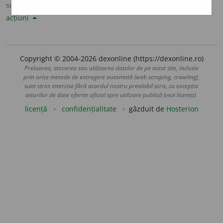
sursa:
DLRLC (1955-1957)
adăugată de
LauraGellner
acțiuni
Copyright © 2004-2026 dexonline (https://dexonline.ro)
Preluarea, stocarea sau utilizarea datelor de pe acest site, inclusiv
prin orice metode de extragere automată (web scraping, crawling),
sunt strict interzise fără acordul nostru prealabil scris, cu excepția
seturilor de date oferite oficial spre utilizare publică (vezi licența).
licență
confidențialitate
găzduit de
Hosterion