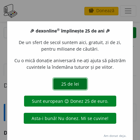
Donează
savings
®
®
🎉 dexonline
împlinește 25 de ani 🎉
caută
clear
search
De un sfert de secol suntem aici, gratuit, zi de zi,
opțiuni
pentru milioane de căutări.
Cu o mică donație aniversară ne-ați ajuta să păstrăm
cuvintele la îndemâna tuturor și pe viitor.
pronunție
(50)
volume_up
definiții (1)
Definiția cu ID-ul 894919:
Explicative DEX
2
DA
conj.
v.
dar.
Am donat deja.