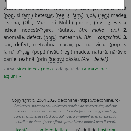
insuficiență, lacună, lipsă, meteahnă, neajuns, păcat,
scădere, slăbiciune, viciu, (
livr.
) car
e
nță, r
a
cilă, t
a
ră,
(
pop.
și
fam.
) beteș
u
g, (
reg.
și
fam.
) h
i
bă, (
reg.
) made
a
,
te
a
hnă, (
Olt.
,
Munt.
și
Mold.
) pon
o
s, (
înv.
) greșe
a
lă,
liche
a
, nedesăvîrș
i
re, răut
a
te.
(Ar
e
multe ~uri.)
2.
anomalie, defect, (
pop.
) mete
a
hnă.
(Un ~ congenital.)
3.
dar, defect, meteahnă, nărav, patimă, viciu, (
pop.
și
fam.
) pîrț
a
g, (
pop.
) înv
ă
ț, (
reg.
) made
a
, nat
u
ră, nărăv
i
e,
p
a
rfie, te
a
hnă, (prin
Bucov.
) băs
ă
u.
(Are ~ beției.)
sursa:
Sinonime82 (1982)
adăugată de
LauraGellner
acțiuni
Copyright © 2004-2026 dexonline (https://dexonline.ro)
Preluarea, stocarea sau utilizarea datelor de pe acest site, inclusiv
prin orice metode de extragere automată (web scraping, crawling),
sunt strict interzise fără acordul nostru prealabil scris, cu excepția
seturilor de date oferite oficial spre utilizare publică (vezi licența).
licență
confidențialitate
găzduit de
Hosterion