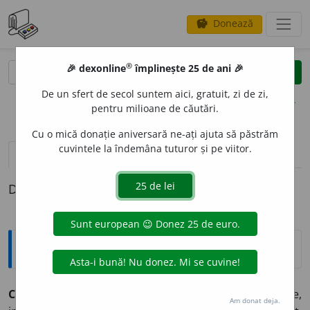
Donează
savings
®
®
🎉 dexonline
împlinește 25 de ani 🎉
caută
clear
search
De un sfert de secol suntem aici, gratuit, zi de zi,
opțiuni
pentru milioane de căutări.
Cu o mică donație aniversară ne-ați ajuta să păstrăm
cuvintele la îndemâna tuturor și pe viitor.
pronunție
(15)
volume_up
definiții (1)
Definiția cu ID-ul 982018:
Sinonime
CUS
U
R
s.
1.
defect, deficiență, imperfecțiune,
Am donat deja.