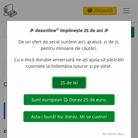
Donează
savings
®
®
🎉 dexonline
împlinește 25 de ani 🎉
caută
clear
search
De un sfert de secol suntem aici, gratuit, zi de zi,
opțiuni
pentru milioane de căutări.
Cu o mică donație aniversară ne-ați ajuta să păstrăm
cuvintele la îndemâna tuturor și pe viitor.
pronunție
(15)
volume_up
definiții (1)
Definiția cu ID-ul 237283:
Ortografice DOOM
cus
u
r
s. n., pl.
cus
u
ruri
Am donat deja.