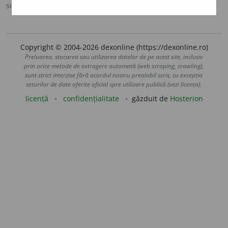
sursa:
Ortografic (2002)
adăugată de
siveco
acțiuni
Copyright © 2004-2026 dexonline (https://dexonline.ro)
Preluarea, stocarea sau utilizarea datelor de pe acest site, inclusiv
prin orice metode de extragere automată (web scraping, crawling),
sunt strict interzise fără acordul nostru prealabil scris, cu excepția
seturilor de date oferite oficial spre utilizare publică (vezi licența).
licență
confidențialitate
găzduit de
Hosterion