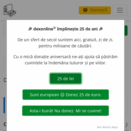
Donează
savings
®
®
🎉 dexonline
împlinește 25 de ani 🎉
caută
clear
search
De un sfert de secol suntem aici, gratuit, zi de zi,
opțiuni
pentru milioane de căutări.
Cu o mică donație aniversară ne-ați ajuta să păstrăm
cuvintele la îndemâna tuturor și pe viitor.
pronunție
(50)
volume_up
definiții (1)
Definiția cu ID-ul 981899:
Sinonime
CURS
s.
1.
(
GEOGR.
)
curent, (
înv.
și
reg.
) scurs
u
ră, (
reg.
)
Am donat deja.