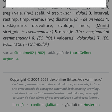
scurs, scurso
a
re, (
înv.
) curso
a
re.
(~ apei.)
2.
(
GEOGR.
)
albie, matcă, vad, (
pop.
) făg
a
ș, pat, (
înv.
și
reg.
) scurs
u
ră,
(
reg.
) v
a
le, (
înv.
) sc
a
fă.
(A trecut ușor ~ rîului.)
3.
interval,
răstimp, timp, vreme, (
înv.
) diast
i
mă.
(În ~ de un veac.)
4.
desfășurare, dezvoltare, evoluție, mers, (
Munt.
)
șiret
e
nie.
(~ evenimentelor.)
5.
direcție.
(Un ~ neașteptat al
evenimentelor.)
6.
(
EC. POL.
)
valoare.
(~ dolarului.)
7.
(
EC.
POL.
)
rată.
(~ schimbului.)
sursa:
Sinonime82 (1982)
adăugată de
LauraGellner
acțiuni
Copyright © 2004-2026 dexonline (https://dexonline.ro)
Preluarea, stocarea sau utilizarea datelor de pe acest site, inclusiv
prin orice metode de extragere automată (web scraping, crawling),
sunt strict interzise fără acordul nostru prealabil scris, cu excepția
seturilor de date oferite oficial spre utilizare publică (vezi licența).
licență
confidențialitate
găzduit de
Hosterion