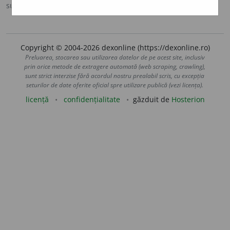
sursa:
MDO (1953)
adăugată de
Ladislau Strifler
acțiuni
Copyright © 2004-2026 dexonline (https://dexonline.ro)
Preluarea, stocarea sau utilizarea datelor de pe acest site, inclusiv
prin orice metode de extragere automată (web scraping, crawling),
sunt strict interzise fără acordul nostru prealabil scris, cu excepția
seturilor de date oferite oficial spre utilizare publică (vezi licența).
licență
confidențialitate
găzduit de
Hosterion