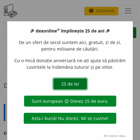
Donează
savings
®
®
🎉 dexonline
împlinește 25 de ani 🎉
caută
clear
search
De un sfert de secol suntem aici, gratuit, zi de zi,
opțiuni
pentru milioane de căutări.
Cu o mică donație aniversară ne-ați ajuta să păstrăm
cuvintele la îndemâna tuturor și pe viitor.
definiții (1)
Definiția cu ID-ul 1132975:
Ortografice DOOM
curmei
,
pl.
curmeie
Am donat deja.