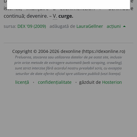
Desfășurare, trecere de timp; răstimp.
2.
Evoluție
istorică, înlănțuire a evenimentelor. ♦ Schimbare
continuă; devenire. –
V.
curge.
sursa:
DEX '09 (2009)
adăugată de
LauraGellner
acțiuni
Copyright © 2004-2026 dexonline (https://dexonline.ro)
Preluarea, stocarea sau utilizarea datelor de pe acest site, inclusiv
prin orice metode de extragere automată (web scraping, crawling),
sunt strict interzise fără acordul nostru prealabil scris, cu excepția
seturilor de date oferite oficial spre utilizare publică (vezi licența).
licență
confidențialitate
găzduit de
Hosterion