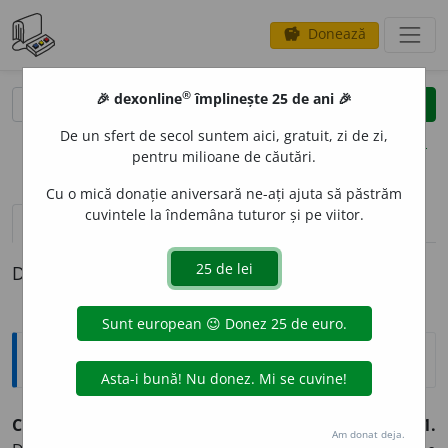
Donează
savings
®
®
🎉 dexonline
împlinește 25 de ani 🎉
caută
clear
search
De un sfert de secol suntem aici, gratuit, zi de zi,
opțiuni
pentru milioane de căutări.
Cu o mică donație aniversară ne-ați ajuta să păstrăm
cuvintele la îndemâna tuturor și pe viitor.
pronunție
(7)
volume_up
definiții (1)
Definiția cu ID-ul 854909:
Explicative DEX
C
U
RGERE,
curgeri,
s. f.
I.
Acțiunea de
a curge.
II.
Fig.
1.
Am donat deja.