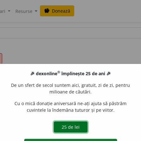
Donează
savings
ari
Resurse
®
🎉 dexonline
împlinește 25 de ani 🎉
De un sfert de secol suntem aici, gratuit, zi de zi, pentru
milioane de căutări.
Cu o mică donație aniversară ne-ați ajuta să păstrăm
cuvintele la îndemâna tuturor și pe viitor.
 îndrăznire (înv.), intrepiditate (livr.), aplomb (livr.), cut
șare, nefrică (rar), bărbăție, vitejie, eroism; voinicie (pop.
nv.), sfidare. Spirit de sacrificiu. Faptă eroică, faptă de vite