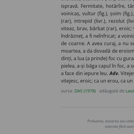
ispravă. Fermitate, hotărîre, tări
voinicaș, vultur (fig.), șoim (fig.
(rar), intrepid (livr.), rezolut (
viteaz, brav, bărbat (rar), eroic; 
îndrăzneț, a fi neînfricat; a voinic
de coarne. A avea curaj, a nu s
moartea, a da dovadă de eroism. A
dinți, a lua (a prinde) foc cu gura.
pielea, a-și băga capul în foc, a 
a face din iepure leu.
Adv.
Viteje
vitejesc, eroic; ca un erou, ca un 
sursa:
DAS (1978)
adăugată de
Lau
Preluarea, stocarea sau utiliz
interzise fără acor