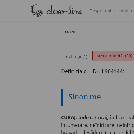
Despre noi
Volunt
®
pronunție
(50)
volume_up
definiții (1)
Definiția cu ID-ul 964144:
Sinonime
CURAJ.
Subst.
Curaj, îndrăzneală,
încumetare, neînfricare, neînfrico
bravadă, desfidere (rar), desfid (î