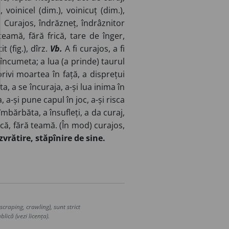
, voinicel (dim.), voinicuț (dim.),
.
Curajos, îndrăzneț, îndrâznitor
ă teamă, fără frică, tare de înger,
t (fig.), dîrz.
Vb.
A fi curajos, a fi
 se încumeta; a lua (a prinde) taurul
ivi moartea în față, a disprețui
, a se încuraja, a-și lua inima în
a, a-și pune capul în joc, a-și risca
îmbărbăta, a însufleți, a da curaj,
ică, fără teamă. (În mod) curajos,
vrătire, stăpînire de sine.
craping, crawling), sunt strict
lică (vezi licența).