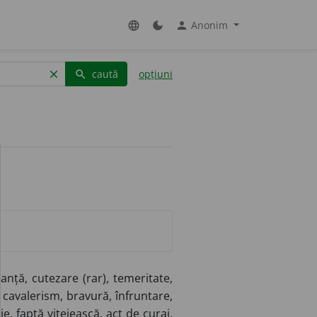
Anonim
language
dark_mode
person
caută
opțiuni
clear
search
ezanță, cutezare (rar), temeritate,
), cavalerism, bravură, înfruntare,
jie, faptă vitejească, act de curaj,