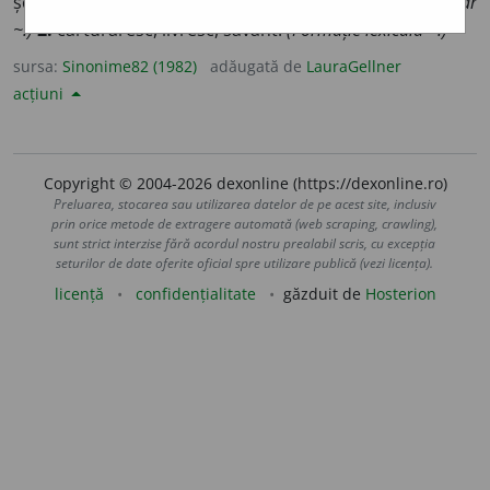
școl
i
t, (
înv.
) pedeps
i
t, politic
i
t, spudax
i
t, suflet
e
sc.
(Tînăr
~.)
2.
cărturăresc, livresc, savant.
(Formație lexicală ~.)
sursa:
Sinonime82 (1982)
adăugată de
LauraGellner
acțiuni
Copyright © 2004-2026 dexonline (https://dexonline.ro)
Preluarea, stocarea sau utilizarea datelor de pe acest site, inclusiv
prin orice metode de extragere automată (web scraping, crawling),
sunt strict interzise fără acordul nostru prealabil scris, cu excepția
seturilor de date oferite oficial spre utilizare publică (vezi licența).
licență
confidențialitate
găzduit de
Hosterion