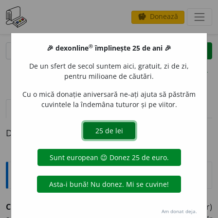
Donează
savings
®
®
🎉 dexonline
împlinește 25 de ani 🎉
caută
clear
search
De un sfert de secol suntem aici, gratuit, zi de zi,
opțiuni
pentru milioane de căutări.
Cu o mică donație aniversară ne-ați ajuta să păstrăm
cuvintele la îndemâna tuturor și pe viitor.
pronunție
(50)
volume_up
definiții (1)
Definiția cu ID-ul 981615:
Sinonime
CULT
adj.
1.
citit, cultivat, educat, instruit, învățat, (rar)
Am donat deja.