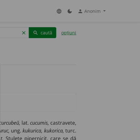
Anonim
language
dark_mode
person
caută
opțiuni
clear
search
curcubeŭ,
lat.
cucumis,
castravete,
uruc,
ung.
kukurica, kukorica,
turc.
t.
Ștulete pipernicit, care se dă