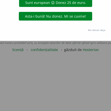
Trans.
Porumbiște. V.
strobil.
LauraGellner
acțiuni
Am donat deja.
Copyright © 2004-2026 dexonline (https://dexonline.ro)
area datelor de pe acest site, inclusiv prin orice metode de extragere automată (web s
dul nostru prealabil scris, cu excepția seturilor de date oferite oficial spre utilizare pub
licență
confidențialitate
găzduit de
Hosterion