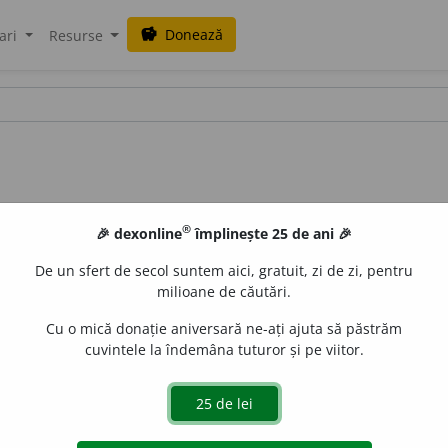
Donează
savings
ari
Resurse
®
🎉 dexonline
împlinește 25 de ani 🎉
De un sfert de secol suntem aici, gratuit, zi de zi, pentru
milioane de căutări.
Cu o mică donație aniversară ne-ați ajuta să păstrăm
cuvintele la îndemâna tuturor și pe viitor.
dit cu
buburuz, huhurez
și cu
cocă, cocoană, coacăză, cucunar, 
mumuruz,
bg.
kukuruz,
rut. pol.
kukuruca, kukurudza,
ceh.
kuk
on (fruct) de brad, cĭucĭulete.
Trans.
Popoșoĭ, porumb.
Es