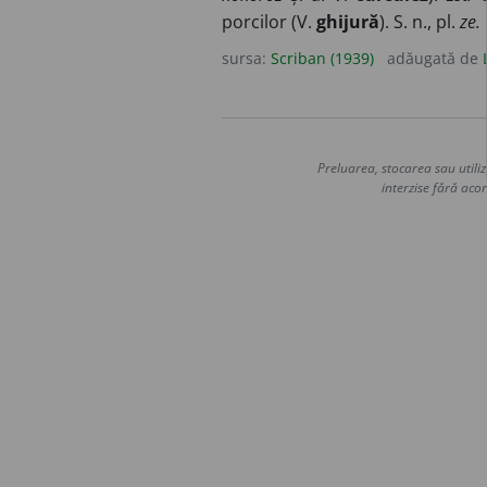
porcilor (V.
ghijură
). S. n., pl.
ze.
sursa:
Scriban (1939)
adăugată de
Preluarea, stocarea sau utiliz
interzise fără acor