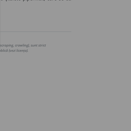
craping, crawling), sunt strict
lică (vezi licența).