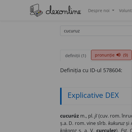
Despre noi
Volunt
®
pronunție
(9)
volume_up
definiții (1)
Definiția cu ID-ul 578604:
Explicative DEX
cucurúz
m., pl.
jĭ
(cuv. rom. înru
ș.a. D. rom. vine sîrb.
kukuruz
și
kokoroz
ș. a. V.
curculez
).
Est.
C