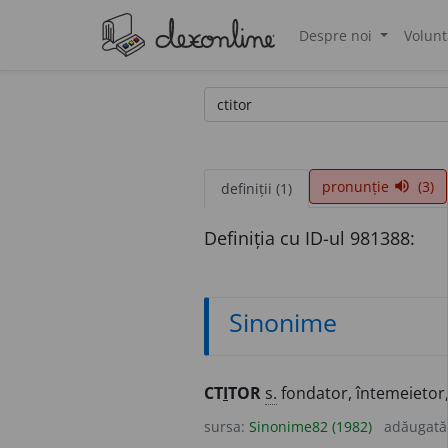
Despre noi
Volunt
®
pronunție
(3)
volume_up
definiții (1)
Definiția cu ID-ul 981388:
Sinonime
CT
I
TOR
s.
fondator, întemeietor,
sursa:
Sinonime82 (1982)
adăugată