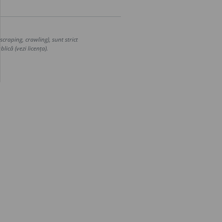
craping, crawling), sunt strict
lică (vezi licența).