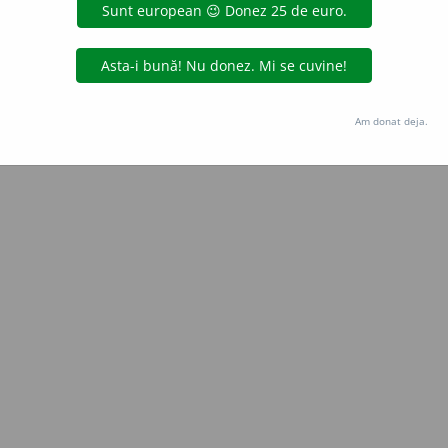
Copyright © 2004-2026 dexonline (https://dexonline.ro)
area datelor de pe acest site, inclusiv prin orice metode de extragere automată (web s
dul nostru prealabil scris, cu excepția seturilor de date oferite oficial spre utilizare pub
Am donat deja.
licență
confidențialitate
găzduit de
Hosterion