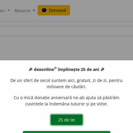
Donează
savings
ari
Resurse
®
🎉 dexonline
împlinește 25 de ani 🎉
De un sfert de secol suntem aici, gratuit, zi de zi, pentru
milioane de căutări.
Cu o mică donație aniversară ne-ați ajuta să păstrăm
cuvintele la îndemâna tuturor și pe viitor.
 (
înv.
) așezăt
o
r, (
înv.
fig.
) urzit
o
r.
(~ al unui așezămînt.)
 de
LauraGellner
acțiuni