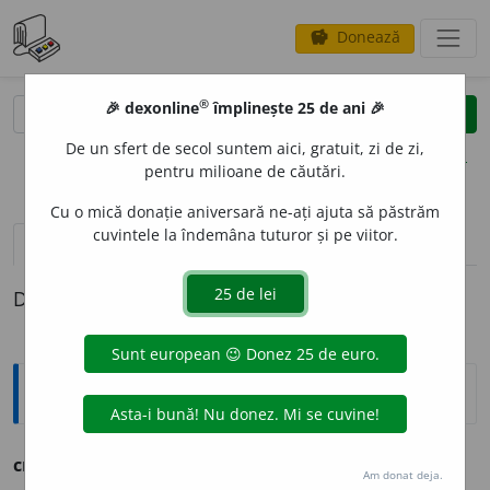
Donează
savings
®
®
🎉 dexonline
împlinește 25 de ani 🎉
caută
clear
search
De un sfert de secol suntem aici, gratuit, zi de zi,
opțiuni
pentru milioane de căutări.
Cu o mică donație aniversară ne-ați ajuta să păstrăm
cuvintele la îndemâna tuturor și pe viitor.
pronunție
(3)
volume_up
definiții (1)
Definiția cu ID-ul 1132916:
Ortografice DOOM
croi
(
ind.
prez.
1
sg.
și 3
pl.
croiesc
,
conj.
croiască
)
Am donat deja.