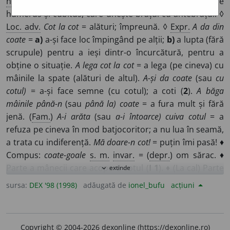
n.
1.
(
Anat.
; la om) Partea exterioară a articulației dintre
humerus și cubitus, care unește brațul cu antebrațul. ◊
Loc. adv.
Cot la cot
= alături; împreună. ◊
Expr.
A da din
coate
=
a)
a-și face loc împingând pe alții;
b)
a lupta (fără
scrupule) pentru a ieși dintr-o încurcătură, pentru a
obține o situație.
A lega cot la cot
= a lega (pe cineva) cu
mâinile la spate (alături de altul).
A-și da coate
(sau
cu
cotul)
= a-și face semne (cu cotul); a coti (
2
).
A băga
mâinile până-n
(sau
până la) coate
= a fura mult și fără
jenă. (
Fam.
)
A-i arăta
(sau
a-i întoarce) cuiva cotul
= a
refuza pe cineva în mod batjocoritor; a nu lua în seamă,
a trata cu indiferență.
Mă doare-n cot!
= puțin îmi pasă! ♦
Compus:
coate-goale
s. m.
invar.
= (
depr.
) om sărac. ♦
Parte a mânecii care acoperă cotul (
I 1
). ♦ (La cal) Parte
extinde
expand_more
ieșită în afara articulației de la mijlocul picioarelor de
sursa:
DEX '98 (1998)
adăugată de
ionel_bufu
acțiuni
dinapoi.
2.
Loc, porțiune unde un drum, o vale etc. își
schimbă brusc direcția; cotitură, întorsătură. ♦ Meandră
(a unei ape curgătoare).
3.
Tub curbat în forma unui arc
Copyright © 2004-2026 dexonline (https://dexonline.ro)