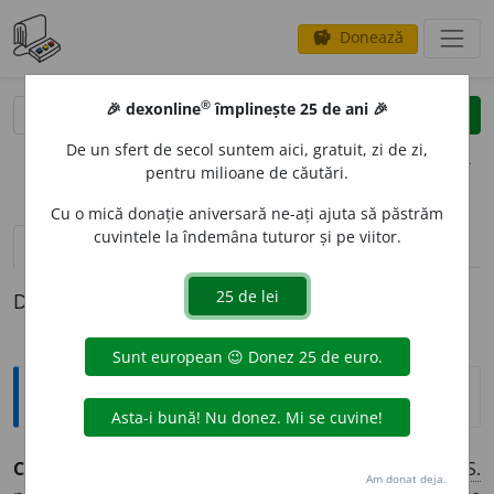
Donează
savings
®
®
🎉 dexonline
împlinește 25 de ani 🎉
caută
clear
search
De un sfert de secol suntem aici, gratuit, zi de zi,
opțiuni
pentru milioane de căutări.
Cu o mică donație aniversară ne-ați ajuta să păstrăm
cuvintele la îndemâna tuturor și pe viitor.
pronunție
(50)
volume_up
definiții (1)
Definiția cu ID-ul 67212:
Explicative DEX
C
O
T,
(
I 1
)
coate
și (
I 2, 3, 4
)
coturi,
s. n.
, (
II
)
coți,
s. m.
I.
S.
Am donat deja.