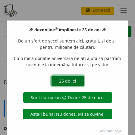
Donează
savings
®
®
🎉 dexonline
împlinește 25 de ani 🎉
caută
clear
search
De un sfert de secol suntem aici, gratuit, zi de zi,
opțiuni
pentru milioane de căutări.
Cu o mică donație aniversară ne-ați ajuta să păstrăm
cuvintele la îndemâna tuturor și pe viitor.
pronunție
(5)
volume_up
definiții (1)
Definiția cu ID-ul 1154401:
Ortografice DOOM
corup
, -psei
aor.
Am donat deja.