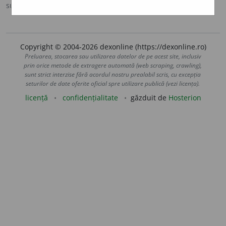
sursa:
IVO-III (1941)
adăugată de
Ladislau Strifler
acțiuni
Copyright © 2004-2026 dexonline (https://dexonline.ro)
Preluarea, stocarea sau utilizarea datelor de pe acest site, inclusiv
prin orice metode de extragere automată (web scraping, crawling),
sunt strict interzise fără acordul nostru prealabil scris, cu excepția
seturilor de date oferite oficial spre utilizare publică (vezi licența).
licență
confidențialitate
găzduit de
Hosterion