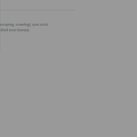
craping, crawling), sunt strict
lică (vezi licența).