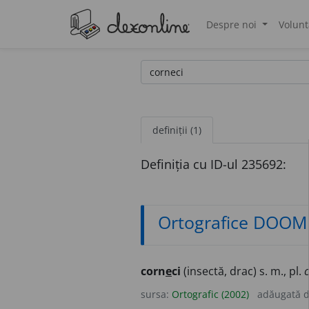
Despre noi
Volunt
®
definiții (1)
Definiția cu ID-ul 235692:
Ortografice DOOM
corn
e
ci
(insectă, drac) s. m., pl.
sursa:
Ortografic (2002)
adăugată 