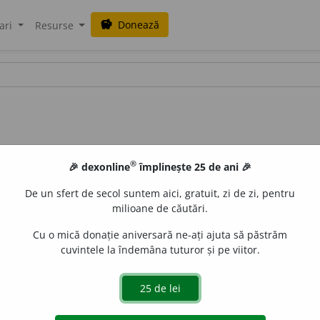
Donează
savings
ari
Resurse
®
🎉 dexonline
împlinește 25 de ani 🎉
De un sfert de secol suntem aici, gratuit, zi de zi, pentru
milioane de căutări.
Cu o mică donație aniversară ne-ați ajuta să păstrăm
cuvintele la îndemâna tuturor și pe viitor.
corn
e
ci
de
siveco
acțiuni