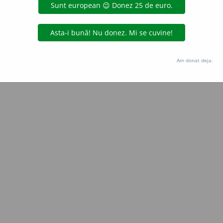
Copyright © 2004-2026 dexonline (https://dexonline.ro)
area datelor de pe acest site, inclusiv prin orice metode de extragere automată (web s
dul nostru prealabil scris, cu excepția seturilor de date oferite oficial spre utilizare pub
Am donat deja.
licență
confidențialitate
găzduit de
Hosterion