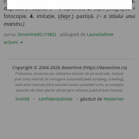
(
înv.
) izv
o
d, prescriit
u
ră.
(Ar
e
o
~ fidelă a documentului.)
2.
duplicat.
(A obținut o ~ a diplomei.)
3.
copie fotografică
=
fotocopie.
4.
imitație, (
depr.
) pastișă.
(~ a stilului unui
maestru.)
sursa:
Sinonime82 (1982)
adăugată de
LauraGellner
acțiuni
Copyright © 2004-2026 dexonline (https://dexonline.ro)
Preluarea, stocarea sau utilizarea datelor de pe acest site, inclusiv
prin orice metode de extragere automată (web scraping, crawling),
sunt strict interzise fără acordul nostru prealabil scris, cu excepția
seturilor de date oferite oficial spre utilizare publică (vezi licența).
licență
confidențialitate
găzduit de
Hosterion