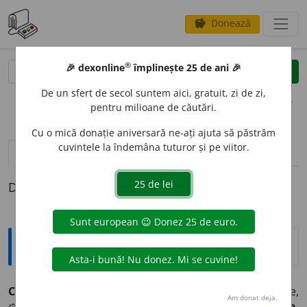
Donează
savings
®
®
🎉 dexonline
împlinește 25 de ani 🎉
caută
clear
search
De un sfert de secol suntem aici, gratuit, zi de zi,
opțiuni
pentru milioane de căutări.
Cu o mică donație aniversară ne-ați ajuta să păstrăm
cuvintele la îndemâna tuturor și pe viitor.
pronunție
(50)
volume_up
definiții (1)
Definiția cu ID-ul 980160:
Sinonime
C
O
PIE
s.
1.
reproducere, transcriere, (rar) transcr
i
pție,
Am donat deja.