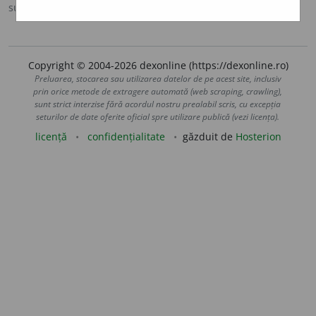
sursa:
Mitologic (1969)
adăugată de
LauraGellner
acțiuni
Copyright © 2004-2026 dexonline (https://dexonline.ro)
Preluarea, stocarea sau utilizarea datelor de pe acest site, inclusiv
prin orice metode de extragere automată (web scraping, crawling),
sunt strict interzise fără acordul nostru prealabil scris, cu excepția
seturilor de date oferite oficial spre utilizare publică (vezi licența).
licență
confidențialitate
găzduit de
Hosterion