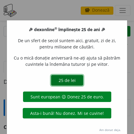
Donează
savings
®
®
🎉 dexonline
împlinește 25 de ani 🎉
caută
clear
search
De un sfert de secol suntem aici, gratuit, zi de zi,
opțiuni
pentru milioane de căutări.
Cu o mică donație aniversară ne-ați ajuta să păstrăm
cuvintele la îndemâna tuturor și pe viitor.
pronunție
(30)
volume_up
definiții (1)
Definiția cu ID-ul 574654:
Enciclopedice
Copia,
în mitologia romană, zeița belșugului.
Am donat deja.