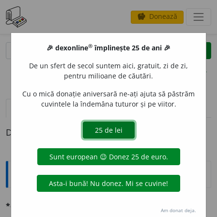
Donează
savings
®
®
🎉 dexonline
împlinește 25 de ani 🎉
caută
clear
search
De un sfert de secol suntem aici, gratuit, zi de zi,
opțiuni
pentru milioane de căutări.
Cu o mică donație aniversară ne-ați ajuta să păstrăm
cuvintele la îndemâna tuturor și pe viitor.
pronunție
(50)
volume_up
definiții (1)
Definiția cu ID-ul 575956:
Explicative DEX
*convorbíre
f. Conversațiune.
Am donat deja.