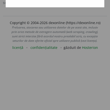
sursa:
Scriban (1939)
adăugată de
LauraGellner
acțiuni
Copyright © 2004-2026 dexonline (https://dexonline.ro)
Preluarea, stocarea sau utilizarea datelor de pe acest site, inclusiv
prin orice metode de extragere automată (web scraping, crawling),
sunt strict interzise fără acordul nostru prealabil scris, cu excepția
seturilor de date oferite oficial spre utilizare publică (vezi licența).
licență
confidențialitate
găzduit de
Hosterion