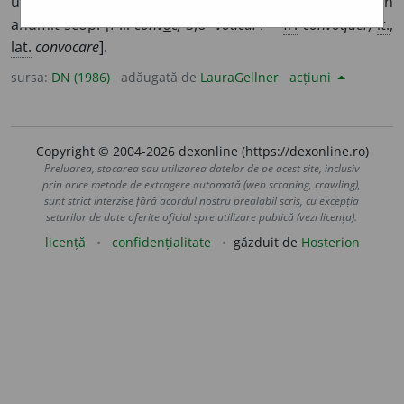
un grup de persoane, un corp constituit etc. cu un
anumit scop. [P.i.
conv
o
c,
3,6
-voacă.
/ <
fr.
convoquer,
it.
,
lat.
convocare
].
sursa:
DN (1986)
adăugată de
LauraGellner
acțiuni
Copyright © 2004-2026 dexonline (https://dexonline.ro)
Preluarea, stocarea sau utilizarea datelor de pe acest site, inclusiv
prin orice metode de extragere automată (web scraping, crawling),
sunt strict interzise fără acordul nostru prealabil scris, cu excepția
seturilor de date oferite oficial spre utilizare publică (vezi licența).
licență
confidențialitate
găzduit de
Hosterion