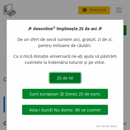
Donează
savings
®
®
🎉 dexonline
împlinește 25 de ani 🎉
caută
clear
search
De un sfert de secol suntem aici, gratuit, zi de zi,
opțiuni
pentru milioane de căutări.
Cu o mică donație aniversară ne-ați ajuta să păstrăm
cuvintele la îndemâna tuturor și pe viitor.
pronunție
(18)
volume_up
definiții (1)
Definiția cu ID-ul 401873:
Explicative DEX
CONVOC
A
vb.
I.
tr.
A chema, a aduna (oficial) într-un loc
Am donat deja.