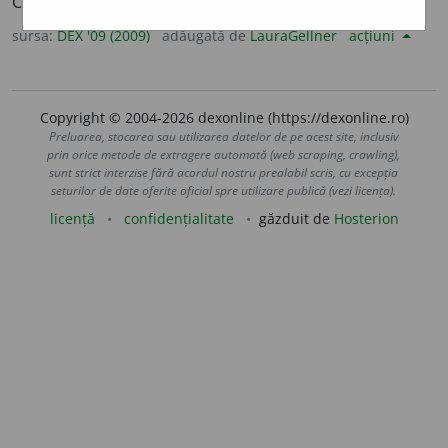
Comesean. – Din
fr.
convive,
lat.
conviva.
sursa:
DEX '09 (2009)
adăugată de
LauraGellner
acțiuni
Copyright © 2004-2026 dexonline (https://dexonline.ro)
Preluarea, stocarea sau utilizarea datelor de pe acest site, inclusiv
prin orice metode de extragere automată (web scraping, crawling),
sunt strict interzise fără acordul nostru prealabil scris, cu excepția
seturilor de date oferite oficial spre utilizare publică (vezi licența).
licență
confidențialitate
găzduit de
Hosterion