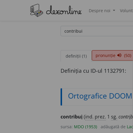
Despre noi
Volunt
®
pronunție
(50)
volume_up
definiții (1)
Definiția cu ID-ul 1132791:
Ortografice DOOM
contribu
i
(
ind.
prez.
1
sg.
contr
i
b
sursa:
MDO (1953)
adăugată de
Lad