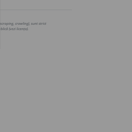
craping, crawling), sunt strict
lică (vezi licența).