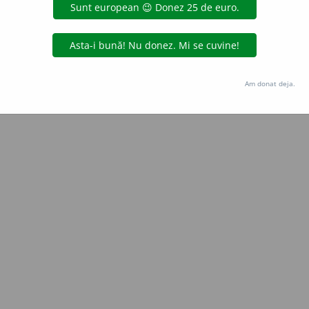
Copyright © 2004-2026 dexonline (https://dexonline.ro)
area datelor de pe acest site, inclusiv prin orice metode de extragere automată (web s
dul nostru prealabil scris, cu excepția seturilor de date oferite oficial spre utilizare pub
Am donat deja.
licență
confidențialitate
găzduit de
Hosterion