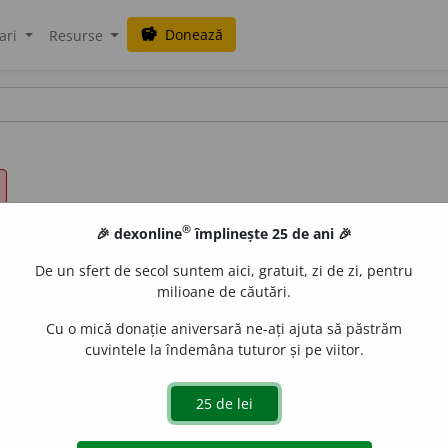
Donează
savings
ari
Resurse
®
🎉 dexonline
împlinește 25 de ani 🎉
De un sfert de secol suntem aici, gratuit, zi de zi, pentru
milioane de căutări.
Cu o mică donație aniversară ne-ați ajuta să păstrăm
cuvintele la îndemâna tuturor și pe viitor.
ui
, 3
sg.
și
pl.
contribuie
)
islau Strifler
acțiuni