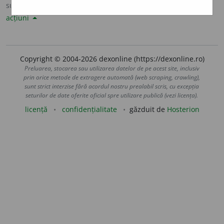
sursa:
Sinonime82 (1982)
adăugată de
LauraGellner
acțiuni
Copyright © 2004-2026 dexonline (https://dexonline.ro)
Preluarea, stocarea sau utilizarea datelor de pe acest site, inclusiv
prin orice metode de extragere automată (web scraping, crawling),
sunt strict interzise fără acordul nostru prealabil scris, cu excepția
seturilor de date oferite oficial spre utilizare publică (vezi licența).
licență
confidențialitate
găzduit de
Hosterion