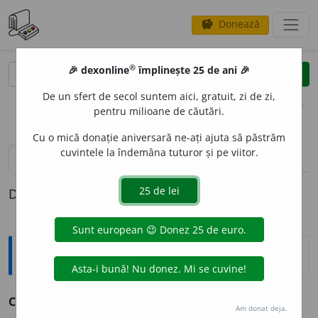
Donează
savings
®
®
🎉 dexonline
împlinește 25 de ani 🎉
caută
clear
search
De un sfert de secol suntem aici, gratuit, zi de zi,
opțiuni
pentru milioane de căutări.
Cu o mică donație aniversară ne-ați ajuta să păstrăm
cuvintele la îndemâna tuturor și pe viitor.
pronunție
(1)
volume_up
definiții (1)
Definiția cu ID-ul 980064:
Sinonime
CONTRAMAND
A
T
adj.
anulat, revocat.
(Ordin ~.)
Am donat deja.