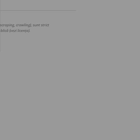
craping, crawling), sunt strict
lică (vezi licența).