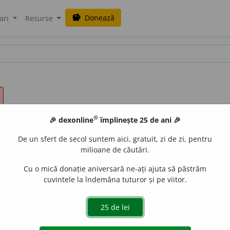
Donează
savings
ari
Resurse
®
🎉 dexonline
împlinește 25 de ani 🎉
De un sfert de secol suntem aici, gratuit, zi de zi, pentru
milioane de căutări.
Cu o mică donație aniversară ne-ați ajuta să păstrăm
cuvintele la îndemâna tuturor și pe viitor.
dislau Strifler
acțiuni