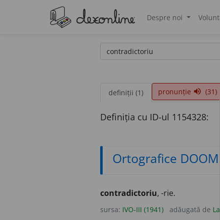
Despre noi
Volunt
®
pronunție
(31)
volume_up
definiții (1)
Definiția cu ID-ul 1154328:
Ortografice DOOM
contradictoriu
, -rie.
sursa:
IVO-III (1941)
adăugată de
La