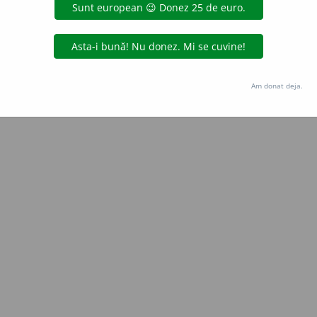
Copyright © 2004-2026 dexonline (https://dexonline.ro)
area datelor de pe acest site, inclusiv prin orice metode de extragere automată (web s
dul nostru prealabil scris, cu excepția seturilor de date oferite oficial spre utilizare pub
Am donat deja.
licență
confidențialitate
găzduit de
Hosterion