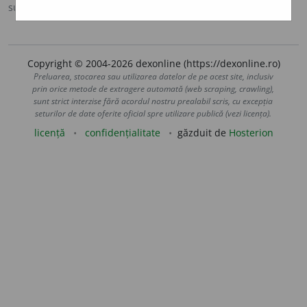
sursa:
Ortografic (2002)
adăugată de
siveco
acțiuni
Copyright © 2004-2026 dexonline (https://dexonline.ro)
Preluarea, stocarea sau utilizarea datelor de pe acest site, inclusiv
prin orice metode de extragere automată (web scraping, crawling),
sunt strict interzise fără acordul nostru prealabil scris, cu excepția
seturilor de date oferite oficial spre utilizare publică (vezi licența).
licență
confidențialitate
găzduit de
Hosterion