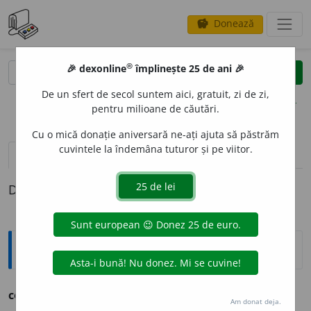
Donează
savings
®
®
🎉 dexonline
împlinește 25 de ani 🎉
caută
clear
search
De un sfert de secol suntem aici, gratuit, zi de zi,
opțiuni
pentru milioane de căutări.
Cu o mică donație aniversară ne-ați ajuta să păstrăm
cuvintele la îndemâna tuturor și pe viitor.
pronunție
(50)
volume_up
definiții (1)
Definiția cu ID-ul 235035:
Ortografice DOOM
contest
a
vb., ind. prez. 1 sg.
cont
e
st,
3 sg. și pl.
cont
e
stă
Am donat deja.