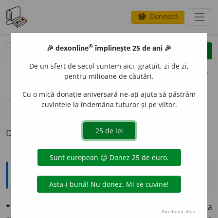
Donează
savings
®
®
🎉 dexonline
împlinește 25 de ani 🎉
caută
clear
search
De un sfert de secol suntem aici, gratuit, zi de zi,
opțiuni
pentru milioane de căutări.
Cu o mică donație aniversară ne-ați ajuta să păstrăm
cuvintele la îndemâna tuturor și pe viitor.
pronunție
(38)
volume_up
definiții (1)
Definiția cu ID-ul 575499:
Explicative DEX
*2) contést
și
-éz,
a
-á
v. tr. (lat.
con-testari,
a lua ca
Am donat deja.