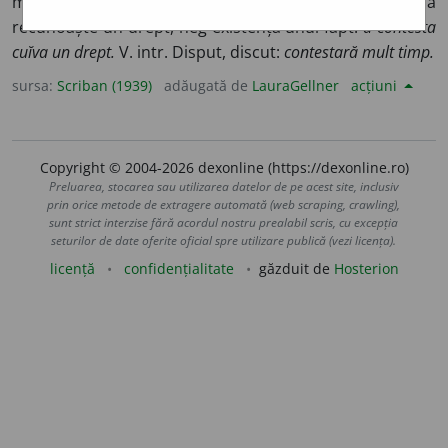
martur. V.
a-, de-
și
pro-test, testimoniŭ
). Refuz a
recunoaște un drept, neg existența unuĭ fapt:
a contesta
cuĭva un drept.
V. intr. Disput, discut:
contestară mult timp.
sursa:
Scriban (1939)
adăugată de
LauraGellner
acțiuni
Copyright © 2004-2026 dexonline (https://dexonline.ro)
Preluarea, stocarea sau utilizarea datelor de pe acest site, inclusiv
prin orice metode de extragere automată (web scraping, crawling),
sunt strict interzise fără acordul nostru prealabil scris, cu excepția
seturilor de date oferite oficial spre utilizare publică (vezi licența).
licență
confidențialitate
găzduit de
Hosterion