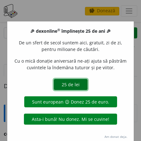
Donează
savings
®
®
🎉 dexonline
împlinește 25 de ani 🎉
caută
clear
search
De un sfert de secol suntem aici, gratuit, zi de zi,
opțiuni
pentru milioane de căutări.
Cu o mică donație aniversară ne-ați ajuta să păstrăm
cuvintele la îndemâna tuturor și pe viitor.
pronunție
(50)
volume_up
definiții (1)
Definiția cu ID-ul 234962:
Ortografice DOOM
consumat
o
r
s. m., pl.
consumat
o
ri
Am donat deja.