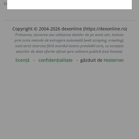
sursa:
Ortografic (2002)
adăugată de
siveco
acțiuni
Copyright © 2004-2026 dexonline (https://dexonline.ro)
Preluarea, stocarea sau utilizarea datelor de pe acest site, inclusiv
prin orice metode de extragere automată (web scraping, crawling),
sunt strict interzise fără acordul nostru prealabil scris, cu excepția
seturilor de date oferite oficial spre utilizare publică (vezi licența).
licență
confidențialitate
găzduit de
Hosterion