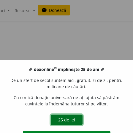
Donează
savings
ari
Resurse
®
🎉 dexonline
împlinește 25 de ani 🎉
De un sfert de secol suntem aici, gratuit, zi de zi, pentru
milioane de căutări.
Cu o mică donație aniversară ne-ați ajuta să păstrăm
cuvintele la îndemâna tuturor și pe viitor.
obicei, deprindere; uz, datină. [<
lat.
consuetudo,
cf.
it.
consu
aGellner
acțiuni