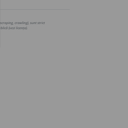
craping, crawling), sunt strict
lică (vezi licența).