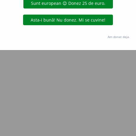
Copyright © 2004-2026 dexonline (https://dexonline.ro)
area datelor de pe acest site, inclusiv prin orice metode de extragere automată (web s
dul nostru prealabil scris, cu excepția seturilor de date oferite oficial spre utilizare pub
Am donat deja.
licență
confidențialitate
găzduit de
Hosterion