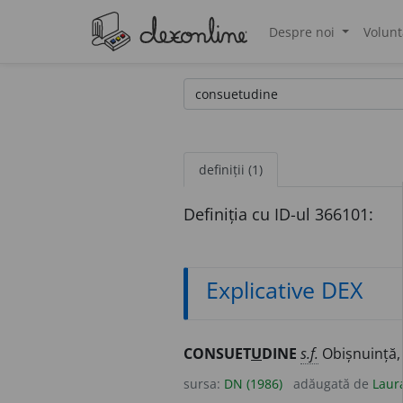
Despre noi
Volunt
®
definiții (1)
Definiția cu ID-ul 366101:
Explicative DEX
CONSUET
U
DINE
s.f.
Obișnuință, 
sursa:
DN (1986)
adăugată de
Laur