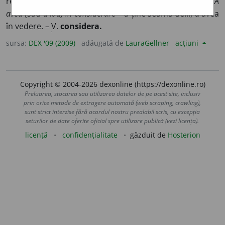
rezultatul ei; studiu, examinare; considerație. ◊
Expr.
A
avea
(sau
a lua) în considerare
= a ține seama de..., a avea
în vedere. –
V.
considera.
sursa:
DEX '09 (2009)
adăugată de
LauraGellner
acțiuni
Copyright © 2004-2026 dexonline (https://dexonline.ro)
Preluarea, stocarea sau utilizarea datelor de pe acest site, inclusiv
prin orice metode de extragere automată (web scraping, crawling),
sunt strict interzise fără acordul nostru prealabil scris, cu excepția
seturilor de date oferite oficial spre utilizare publică (vezi licența).
licență
confidențialitate
găzduit de
Hosterion