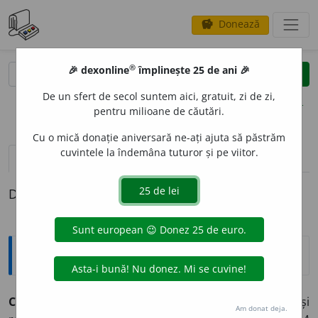
Donează
savings
®
®
🎉 dexonline
împlinește 25 de ani 🎉
caută
clear
search
De un sfert de secol suntem aici, gratuit, zi de zi,
opțiuni
pentru milioane de căutări.
Cu o mică donație aniversară ne-ați ajuta să păstrăm
cuvintele la îndemâna tuturor și pe viitor.
pronunție
(50)
volume_up
definiții (1)
Definiția cu ID-ul 850955:
Explicative DEX
CONSIDER
A
RE
s. f.
Acțiunea de
a (se) considera
și
Am donat deja.