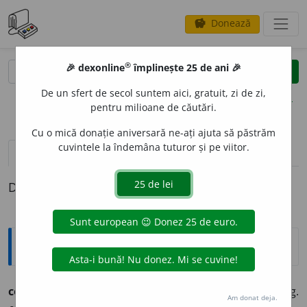
Donează
savings
®
®
🎉 dexonline
împlinește 25 de ani 🎉
caută
clear
search
De un sfert de secol suntem aici, gratuit, zi de zi,
opțiuni
pentru milioane de căutări.
Cu o mică donație aniversară ne-ați ajuta să păstrăm
cuvintele la îndemâna tuturor și pe viitor.
definiții (1)
Definiția cu ID-ul 234767:
Ortografice DOOM
consacr
a
vb. (sil.
-cra
), ind. prez. 1 sg.
cons
a
cru,
2 sg.
Am donat deja.