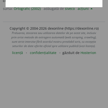
cons
a
cri,
3 sg. și pl.
cons
a
cră
sursa:
Ortografic (2002)
adăugată de
siveco
acțiuni
Copyright © 2004-2026 dexonline (https://dexonline.ro)
Preluarea, stocarea sau utilizarea datelor de pe acest site, inclusiv
prin orice metode de extragere automată (web scraping, crawling),
sunt strict interzise fără acordul nostru prealabil scris, cu excepția
seturilor de date oferite oficial spre utilizare publică (vezi licența).
licență
confidențialitate
găzduit de
Hosterion