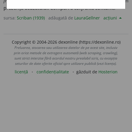
fronter.
V.
în-frunt, a-front
).
Jur.
Pun marturiĭ în
prezența acuzatuluĭ. Compar:
a confrunta scriiturile.
sursa:
Scriban (1939)
adăugată de
LauraGellner
acțiuni
Copyright © 2004-2026 dexonline (https://dexonline.ro)
Preluarea, stocarea sau utilizarea datelor de pe acest site, inclusiv
prin orice metode de extragere automată (web scraping, crawling),
sunt strict interzise fără acordul nostru prealabil scris, cu excepția
seturilor de date oferite oficial spre utilizare publică (vezi licența).
licență
confidențialitate
găzduit de
Hosterion