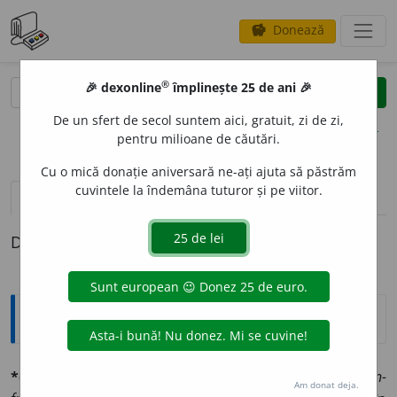
Donează
savings
®
®
🎉 dexonline
împlinește 25 de ani 🎉
caută
clear
search
De un sfert de secol suntem aici, gratuit, zi de zi,
opțiuni
pentru milioane de căutări.
Cu o mică donație aniversară ne-ați ajuta să păstrăm
cuvintele la îndemâna tuturor și pe viitor.
pronunție
(14)
volume_up
definiții (1)
Definiția cu ID-ul 574862:
Explicative DEX
*confrúnt,
a
-á
v. tr. (d.
con-
și
frunte,
după fr.
con-
Am donat deja.