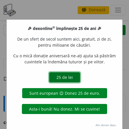
Donează
savings
®
®
🎉 dexonline
împlinește 25 de ani 🎉
caută
clear
search
De un sfert de secol suntem aici, gratuit, zi de zi,
opțiuni
pentru milioane de căutări.
Cu o mică donație aniversară ne-ați ajuta să păstrăm
cuvintele la îndemâna tuturor și pe viitor.
pronunție
(14)
volume_up
definiții (1)
Definiția cu ID-ul 1154271:
Ortografice DOOM
confrunt
.
Am donat deja.