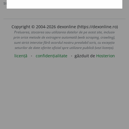
sursa:
IVO-III (1941)
adăugată de
Ladislau Strifler
acțiuni
Copyright © 2004-2026 dexonline (https://dexonline.ro)
Preluarea, stocarea sau utilizarea datelor de pe acest site, inclusiv
prin orice metode de extragere automată (web scraping, crawling),
sunt strict interzise fără acordul nostru prealabil scris, cu excepția
seturilor de date oferite oficial spre utilizare publică (vezi licența).
licență
confidențialitate
găzduit de
Hosterion