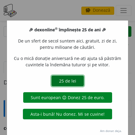
Donează
savings
®
®
🎉 dexonline
împlinește 25 de ani 🎉
caută
clear
search
De un sfert de secol suntem aici, gratuit, zi de zi,
opțiuni
pentru milioane de căutări.
Cu o mică donație aniversară ne-ați ajuta să păstrăm
cuvintele la îndemâna tuturor și pe viitor.
pronunție
(1)
volume_up
definiții (1)
Definiția cu ID-ul 234573:
Ortografice DOOM
confes
o
r
s. m., pl.
confes
o
ri
Am donat deja.