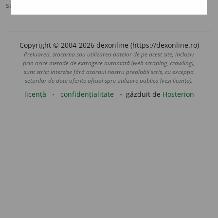
sursa:
Ortografic (2002)
adăugată de
siveco
acțiuni
Copyright © 2004-2026 dexonline (https://dexonline.ro)
Preluarea, stocarea sau utilizarea datelor de pe acest site, inclusiv
prin orice metode de extragere automată (web scraping, crawling),
sunt strict interzise fără acordul nostru prealabil scris, cu excepția
seturilor de date oferite oficial spre utilizare publică (vezi licența).
licență
confidențialitate
găzduit de
Hosterion