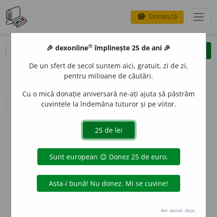
Donează
savings
®
®
🎉 dexonline
împlinește 25 de ani 🎉
caută
clear
search
De un sfert de secol suntem aici, gratuit, zi de zi,
opțiuni
pentru milioane de căutări.
Cu o mică donație aniversară ne-ați ajuta să păstrăm
cuvintele la îndemâna tuturor și pe viitor.
sinteza definițiilor (1)
definiții (10)
declinări
info
Aceste definiții sunt compilate de
echipa dexonline. Definițiile
originale se află pe fila
definiții
.
info
Puteți reordona filele pe pagina de
preferințe
.
ascunde
Am donat deja.