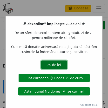
Donează
savings
®
®
🎉 dexonline
împlinește 25 de ani 🎉
caută
clear
search
De un sfert de secol suntem aici, gratuit, zi de zi,
opțiuni
pentru milioane de căutări.
Cu o mică donație aniversară ne-ați ajuta să păstrăm
cuvintele la îndemâna tuturor și pe viitor.
pronunție
(25)
volume_up
definiții (1)
Definiția cu ID-ul 574411:
Explicative DEX
*concís, -ă
adj. (lat.
concisus,
d.
concídere,
a tăĭa. V.
ucid
).
Am donat deja.