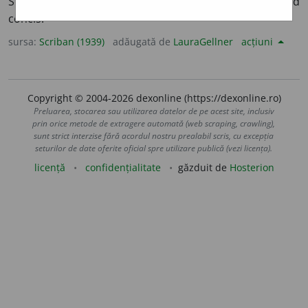
Scurt, strîns, laconic:
autor, stil concis.
Adv. În mod
concis.
sursa:
Scriban (1939)
adăugată de
LauraGellner
acțiuni
Copyright © 2004-2026 dexonline (https://dexonline.ro)
Preluarea, stocarea sau utilizarea datelor de pe acest site, inclusiv
prin orice metode de extragere automată (web scraping, crawling),
sunt strict interzise fără acordul nostru prealabil scris, cu excepția
seturilor de date oferite oficial spre utilizare publică (vezi licența).
licență
confidențialitate
găzduit de
Hosterion