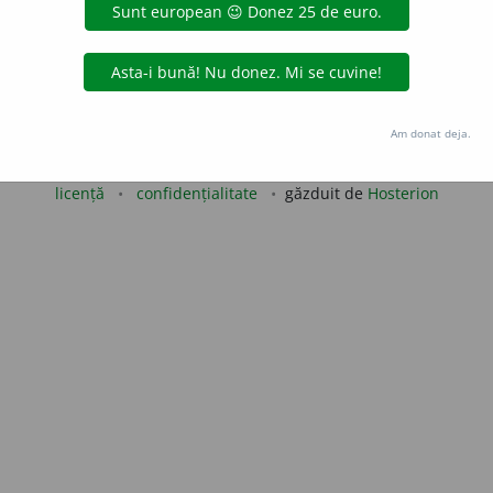
LauraGellner
acțiuni
Copyright © 2004-2026 dexonline (https://dexonline.ro)
Am donat deja.
area datelor de pe acest site, inclusiv prin orice metode de extragere automată (web s
dul nostru prealabil scris, cu excepția seturilor de date oferite oficial spre utilizare pub
licență
confidențialitate
găzduit de
Hosterion