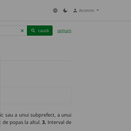
Anonim
language
dark_mode
person
caută
opțiuni
clear
search
ic sau a unui subprefect, a unui
c de popas la altul.
3.
Interval de