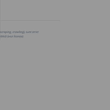
craping, crawling), sunt strict
lică (vezi licența).