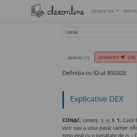
Despre noi
Volunt
®
pronunție
(29)
volume_up
definiții (1)
Definiția cu ID-ul 850303:
Explicative DEX
CON
A
C,
conace,
s. n.
I. 1.
Casă b
vizir sau a unui pașă; cartier ofi
timp egal cu o jumătate de zi. –