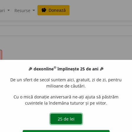
Donează
savings
ari
Resurse
®
🎉 dexonline
împlinește 25 de ani 🎉
De un sfert de secol suntem aici, gratuit, zi de zi, pentru
milioane de căutări.
Cu o mică donație aniversară ne-ați ajuta să păstrăm
cuvintele la îndemâna tuturor și pe viitor.
oierească la țară, pe o moșie.
2.
Reședință a unui ispravn
cial.
II.
(
Înv.
)
1.
Loc de popas; popas.
2.
Distanță de la un lo
 Din
tc.
konak.