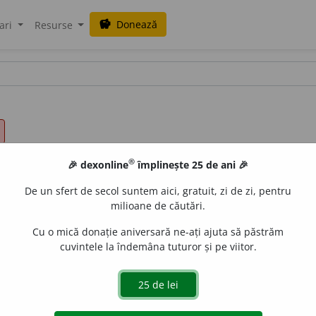
Donează
savings
ari
Resurse
®
🎉 dexonline
împlinește 25 de ani 🎉
De un sfert de secol suntem aici, gratuit, zi de zi, pentru
milioane de căutări.
Cu o mică donație aniversară ne-ați ajuta să păstrăm
cuvintele la îndemâna tuturor și pe viitor.
,
adj.
1.
Care este bine informat într-un anumit domeniu; 
ucru.
2.
Care are atribuția, căderea, autoritatea legală să fa
tent.