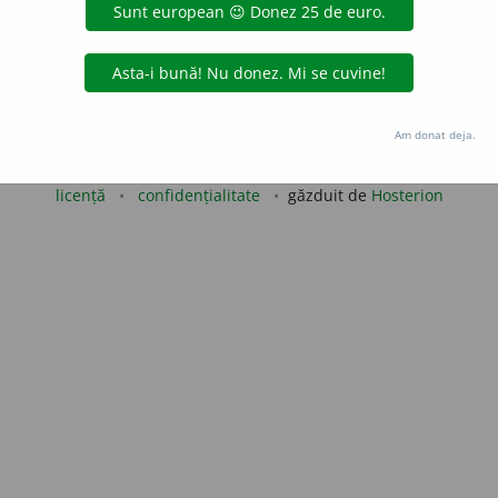
LauraGellner
acțiuni
Copyright © 2004-2026 dexonline (https://dexonline.ro)
Am donat deja.
area datelor de pe acest site, inclusiv prin orice metode de extragere automată (web s
dul nostru prealabil scris, cu excepția seturilor de date oferite oficial spre utilizare pub
licență
confidențialitate
găzduit de
Hosterion