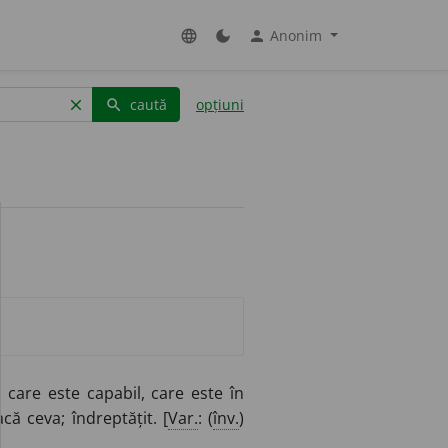
Anonim
language
dark_mode
person
caută
opțiuni
clear
search
care este capabil, care este în
că ceva; îndreptățit. [
Var.
: (
înv.
)