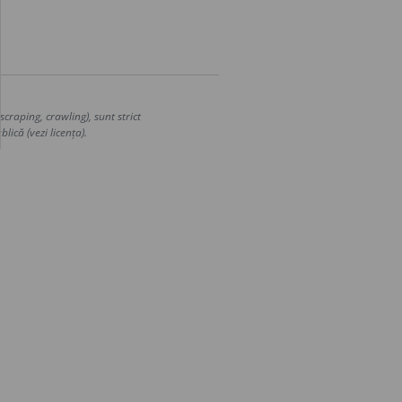
craping, crawling), sunt strict
lică (vezi licența).