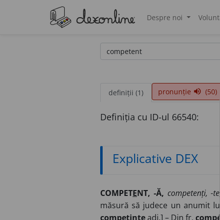
Despre noi
Volunt
®
pronunție
(50)
volume_up
definiții (1)
Definiția cu ID-ul 66540:
Explicative DEX
COMPET
E
NT, -Ă,
competenți, -te
măsură să judece un anumit l
compet
i
nte
adj.
] – Din
fr.
compé