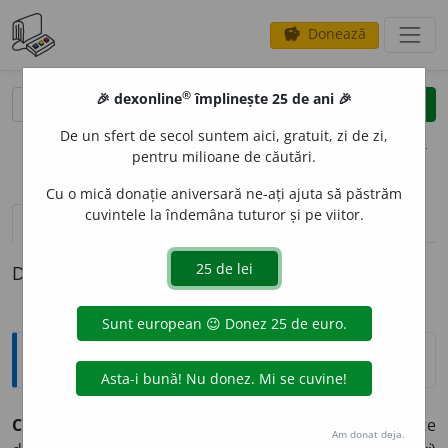
Donează
savings
®
®
🎉 dexonline
împlinește 25 de ani 🎉
caută
clear
search
De un sfert de secol suntem aici, gratuit, zi de zi,
opțiuni
pentru milioane de căutări.
Cu o mică donație aniversară ne-ați ajuta să păstrăm
cuvintele la îndemâna tuturor și pe viitor.
pronunție
(50)
volume_up
definiții (1)
Definiția cu ID-ul 365687:
Explicative DEX
COMBIN
A
T, -Ă
adj.
Format din mai multe elemente
Am donat deja.