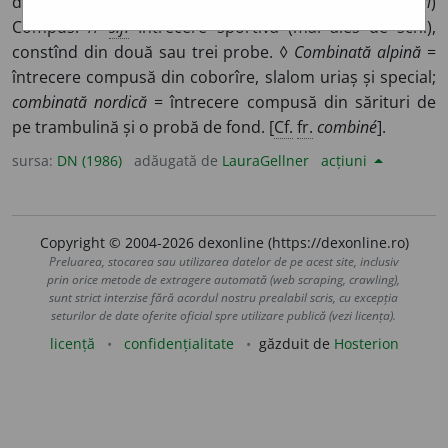
deosebite; îmbinat, împreunat. ♦ (
Chim.
; despre corpuri
)
Compus. //
s.f.
Întrecere sportivă (mai ales de schi),
constînd din două sau trei probe. ◊
Combinată alpină
=
întrecere compusă din coborîre, slalom uriaș și special;
combinată nordică
= întrecere compusă din sărituri de
pe trambulină și o probă de fond. [
Cf.
fr.
combiné
].
sursa:
DN (1986)
adăugată de
LauraGellner
acțiuni
Copyright © 2004-2026 dexonline (https://dexonline.ro)
Preluarea, stocarea sau utilizarea datelor de pe acest site, inclusiv
prin orice metode de extragere automată (web scraping, crawling),
sunt strict interzise fără acordul nostru prealabil scris, cu excepția
seturilor de date oferite oficial spre utilizare publică (vezi licența).
licență
confidențialitate
găzduit de
Hosterion